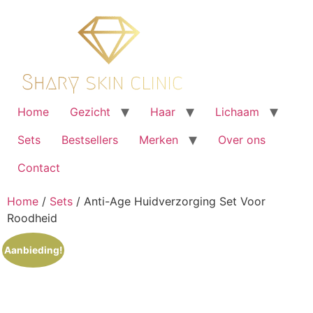
Ga
naar
de
inhoud
Home
Gezicht
Haar
Lichaam
Sets
Bestsellers
Merken
Over ons
Contact
Home
/
Sets
/ Anti-Age Huidverzorging Set Voor
Roodheid
Aanbieding!