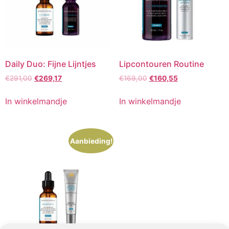
Daily Duo: Fijne Lijntjes
Lipcontouren Routine
Oorspronkelijke
Huidige
Oorspronkelijke
Huidige
€
291,00
€
269,17
€
169,00
€
160,55
prijs
prijs
prijs
prijs
was:
is:
was:
is:
In winkelmandje
In winkelmandje
€291,00.
€269,17.
€169,00.
€160,55.
Aanbieding!