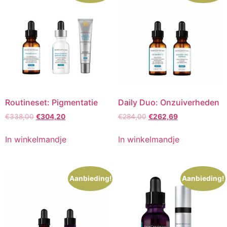
Routineset: Pigmentatie
Daily Duo: Onzuiverheden
Oorspronkelijke
Huidige
Oorspronkelijke
Huidige
€
338,00
€
304,20
€
284,00
€
262,69
prijs
prijs
prijs
prijs
was:
is:
was:
is:
In winkelmandje
In winkelmandje
€338,00.
€304,20.
€284,00.
€262,69.
Aanbieding!
Aanbieding!