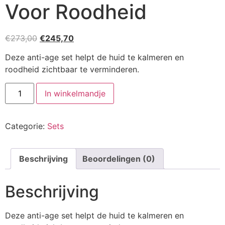
Voor Roodheid
Oorspronkelijke
Huidige
€
273,00
€
245,70
prijs
prijs
Deze anti-age set helpt de huid te kalmeren en
was:
is:
roodheid zichtbaar te verminderen.
€273,00.
€245,70.
Anti-
In winkelmandje
Age
Huidverzorging
Set
Voor
Categorie:
Sets
Roodheid
aantal
Beschrijving
Beoordelingen (0)
Beschrijving
Deze anti-age set helpt de huid te kalmeren en