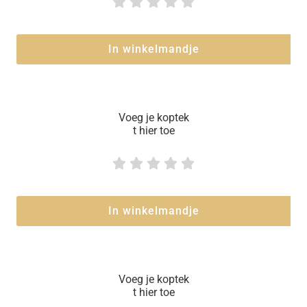





In winkelmandje
Voeg je koptek
t hier toe





In winkelmandje
Voeg je koptek
t hier toe