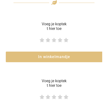
Voeg je koptek
t hier toe





In winkelmandje
Voeg je koptek
t hier toe




