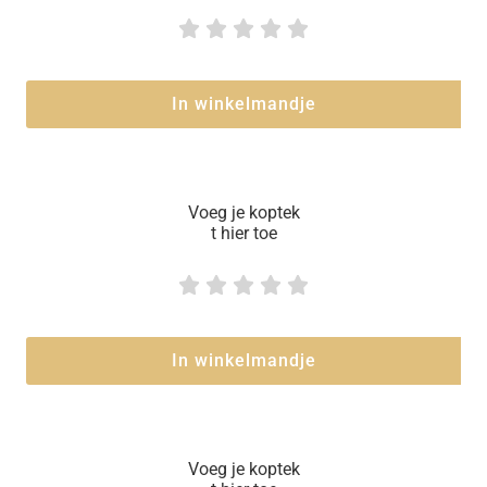





In winkelmandje
Voeg je koptek
t hier toe





In winkelmandje
Voeg je koptek