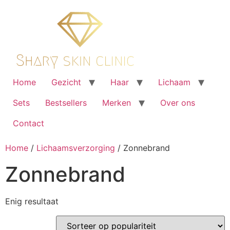
Ga
naar
de
inhoud
Home
Gezicht
Haar
Lichaam
Sets
Bestsellers
Merken
Over ons
Contact
Home
/
Lichaamsverzorging
/ Zonnebrand
Zonnebrand
Enig resultaat