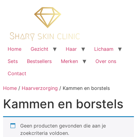
Ga
naar
de
inhoud
Home
Gezicht
Haar
Lichaam
Sets
Bestsellers
Merken
Over ons
Contact
Home
/
Haarverzorging
/ Kammen en borstels
Kammen en borstels
Geen producten gevonden die aan je
zoekcriteria voldoen.