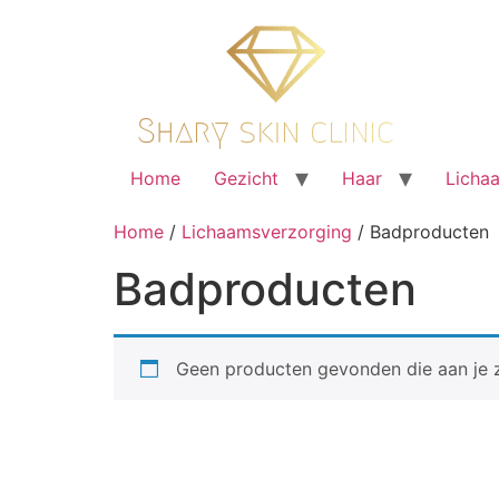
Ga
naar
de
inhoud
Home
Gezicht
Haar
Licha
Home
/
Lichaamsverzorging
/ Badproducten
Badproducten
Geen producten gevonden die aan je z