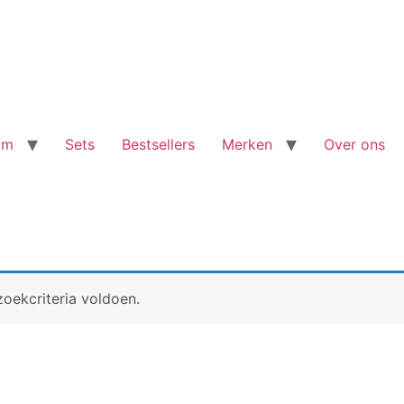
am
Sets
Bestsellers
Merken
Over ons
oekcriteria voldoen.