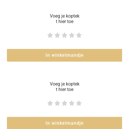
Voeg je koptek
t hier toe





In winkelmandje
Voeg je koptek
t hier toe





In winkelmandje