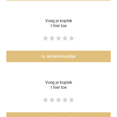
Voeg je koptek
t hier toe





In winkelmandje
Voeg je koptek
t hier toe




