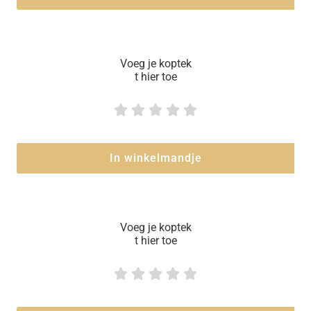
Voeg je koptek
t hier toe





In winkelmandje
Voeg je koptek
t hier toe




