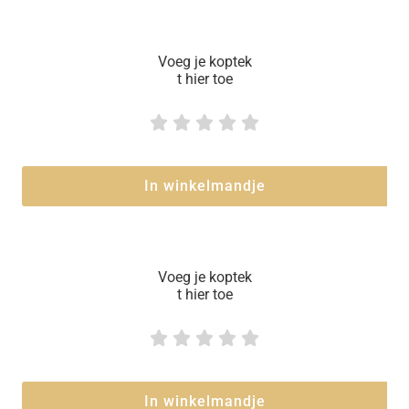
Voeg je koptek
t hier toe





In winkelmandje
Voeg je koptek
t hier toe





In winkelmandje