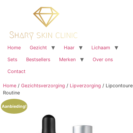
Ga
naar
de
inhoud
Home
Gezicht
Haar
Lichaam
Sets
Bestsellers
Merken
Over ons
Contact
Home
/
Gezichtsverzorging
/
Lipverzorging
/ Lipcontoure
Routine
Aanbieding!