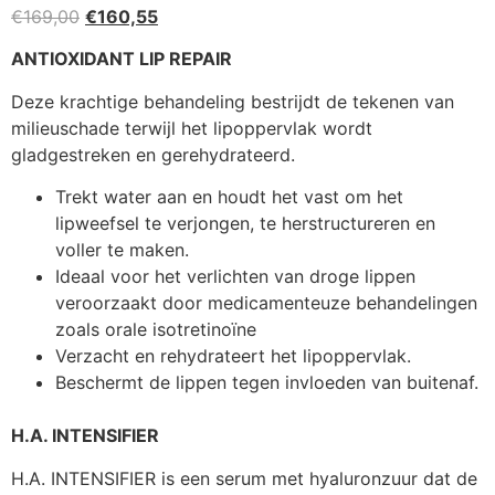
Oorspronkelijke
Huidige
€
169,00
€
160,55
prijs
prijs
ANTIOXIDANT LIP REPAIR
was:
is:
€169,00.
€160,55.
Deze krachtige behandeling bestrijdt de tekenen van
milieuschade terwijl het lipoppervlak wordt
gladgestreken en gerehydrateerd.
Trekt water aan en houdt het vast om het
lipweefsel te verjongen, te herstructureren en
voller te maken.
Ideaal voor het verlichten van droge lippen
veroorzaakt door medicamenteuze behandelingen
zoals orale isotretinoïne
Verzacht en rehydrateert het lipoppervlak.
Beschermt de lippen tegen invloeden van buitenaf.
H.A. INTENSIFIER
H.A. INTENSIFIER is een serum met hyaluronzuur dat de