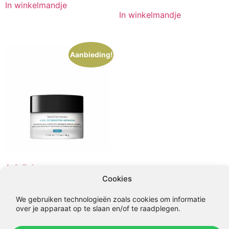
prijs
prijs
was:
is:
In winkelmandje
was:
is:
€107,00.
€99,95.
In winkelmandje
€109,50.
€99,95.
Aanbieding!
A.G.E. interrupter
Cookies
Oorspronkelijke
Huidige
€
195,00
€
145,00
prijs
prijs
We gebruiken technologieën zoals cookies om informatie
was:
is:
In winkelmandje
over je apparaat op te slaan en/of te raadplegen.
€195,00.
€145,00.