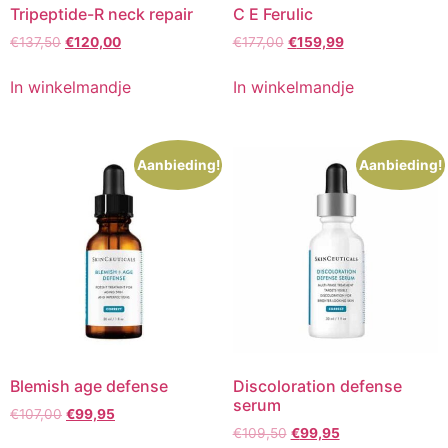
Tripeptide-R neck repair
C E Ferulic
Oorspronkelijke
Huidige
Oorspronkelijke
Huidige
€
137,50
€
120,00
€
177,00
€
159,99
prijs
prijs
prijs
prijs
was:
is:
was:
is:
In winkelmandje
In winkelmandje
€137,50.
€120,00.
€177,00.
€159,99.
Aanbieding!
Aanbieding!
Blemish age defense
Discoloration defense
serum
Oorspronkelijke
Huidige
€
107,00
€
99,95
Oorspronkelijke
Huidige
prijs
prijs
€
109,50
€
99,95