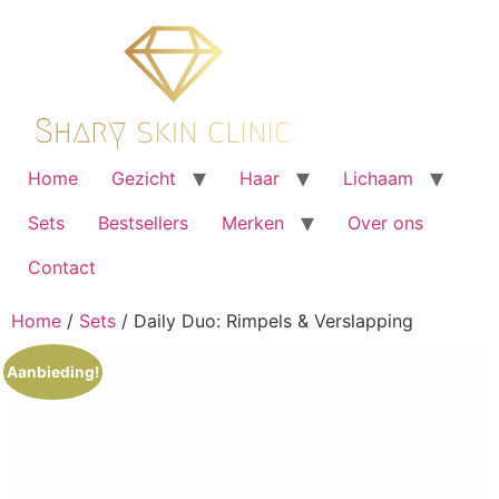
Ga
naar
de
inhoud
Home
Gezicht
Haar
Lichaam
Sets
Bestsellers
Merken
Over ons
Contact
Home
/
Sets
/ Daily Duo: Rimpels & Verslapping
Aanbieding!