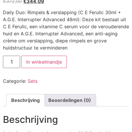
Oorspronkelijke
Huidige
€
372,00
€
344,09
prijs
prijs
Daily Duo: Rimpels & verslapping (C E Ferulic 30ml +
was:
is:
A.G.E. Interrupter Advanced 48ml): Deze kit bestaat uit
€372,00.
€344,09.
C E Ferulic, een vitamine C serum voor de verouderende
huid en A.G.E. Interrupter Advanced, een anti-aging
crème om verslapping, diepe rimpels en grove
huidstructuur te verminderen
Daily
In winkelmandje
Duo:
Rimpels
&
Verslapping
Categorie:
Sets
aantal
Beschrijving
Beoordelingen (0)
Beschrijving