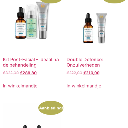
Kit Post-Facial – Ideaal na
Double Defence:
de behandeling
Onzuiverheden
Oorspronkelijke
Huidige
Oorspronkelijke
Huidige
€
322,00
€
289,80
€
222,00
€
210,90
prijs
prijs
prijs
prijs
was:
is:
was:
is:
In winkelmandje
In winkelmandje
€322,00.
€289,80.
€222,00.
€210,90.
Aanbieding!