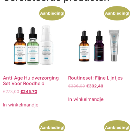
Aanbieding!
Aanbieding!
Anti-Age Huidverzorging
Routineset: Fijne Lijntjes
Set Voor Roodheid
Oorspronkelijke
Huidige
€
336,00
€
302,40
Oorspronkelijke
Huidige
€
273,00
€
245,70
prijs
prijs
prijs
prijs
was:
is:
In winkelmandje
was:
is:
€336,00.
€302,40.
In winkelmandje
€273,00.
€245,70.
Aanbieding!
Aanbieding!