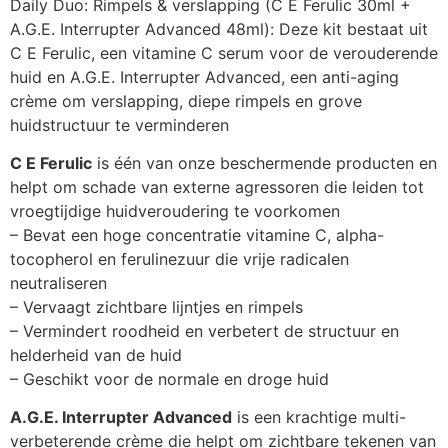
Daily Duo: Rimpels & verslapping (C E Ferulic 30ml +
A.G.E. Interrupter Advanced 48ml): Deze kit bestaat uit
C E Ferulic, een vitamine C serum voor de verouderende
huid en A.G.E. Interrupter Advanced, een anti-aging
crème om verslapping, diepe rimpels en grove
huidstructuur te verminderen
C E Ferulic
is één van onze beschermende producten en
helpt om schade van externe agressoren die leiden tot
vroegtijdige huidveroudering te voorkomen
– Bevat een hoge concentratie vitamine C, alpha-
tocopherol en ferulinezuur die vrije radicalen
neutraliseren
– Vervaagt zichtbare lijntjes en rimpels
– Vermindert roodheid en verbetert de structuur en
helderheid van de huid
– Geschikt voor de normale en droge huid
A.G.E. Interrupter Advanced
is een krachtige multi-
verbeterende crème die helpt om zichtbare tekenen van