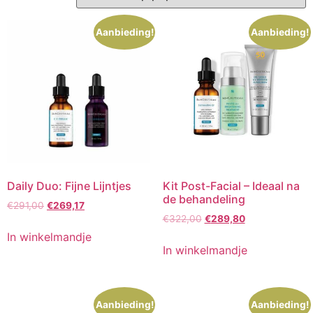
Aanbieding!
Aanbieding!
Daily Duo: Fijne Lijntjes
Kit Post-Facial – Ideaal na
de behandeling
Oorspronkelijke
Huidige
€
291,00
€
269,17
Oorspronkelijke
Huidige
prijs
prijs
€
322,00
€
289,80
prijs
prijs
was:
is:
In winkelmandje
was:
is:
€291,00.
€269,17.
In winkelmandje
€322,00.
€289,80.
Aanbieding!
Aanbieding!