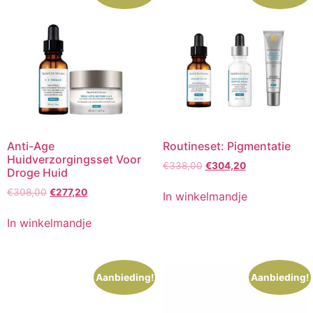
Anti-Age
Routineset: Pigmentatie
Huidverzorgingsset Voor
Oorspronkelijke
Huidige
€
338,00
€
304,20
Droge Huid
prijs
prijs
Oorspronkelijke
Huidige
€
308,00
€
277,20
was:
is:
In winkelmandje
prijs
prijs
€338,00.
€304,20.
was:
is:
In winkelmandje
€308,00.
€277,20.
Aanbieding!
Aanbieding!