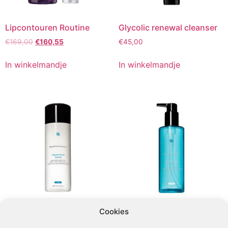
Lipcontouren Routine
Glycolic renewal cleanser
Oorspronkelijke
Huidige
€
169,00
€
160,55
€
45,00
prijs
prijs
was:
is:
In winkelmandje
In winkelmandje
€169,00.
€160,55.
Cookies
Equalizing toner
Simply clean