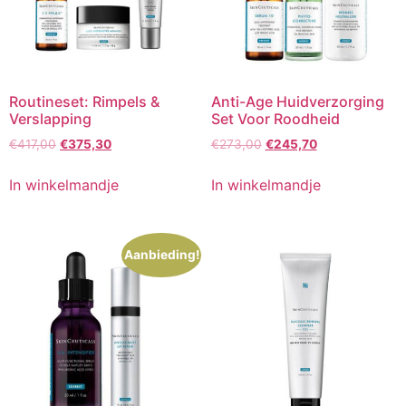
Routineset: Rimpels &
Anti-Age Huidverzorging
Verslapping
Set Voor Roodheid
Oorspronkelijke
Huidige
Oorspronkelijke
Huidige
€
417,00
€
375,30
€
273,00
€
245,70
prijs
prijs
prijs
prijs
was:
is:
was:
is:
In winkelmandje
In winkelmandje
€417,00.
€375,30.
€273,00.
€245,70.
Aanbieding!