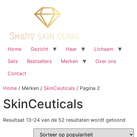
Ga
naar
de
inhoud
Home
Gezicht
Haar
Lichaam
Sets
Bestsellers
Merken
Over ons
Contact
Home
/ Merken /
SkinCeuticals
/ Pagina 2
SkinCeuticals
Geso
Resultaat 13–24 van de 52 resultaten wordt getoond
op
popul