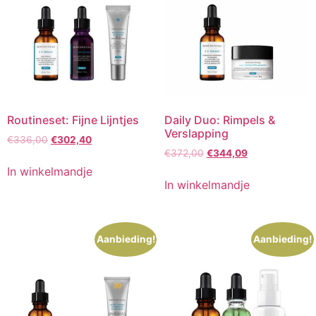
Routineset: Fijne Lijntjes
Daily Duo: Rimpels &
Verslapping
Oorspronkelijke
Huidige
€
336,00
€
302,40
Oorspronkelijke
Huidige
prijs
prijs
€
372,00
€
344,09
prijs
prijs
was:
is:
In winkelmandje
was:
is:
€336,00.
€302,40.
In winkelmandje
€372,00.
€344,09.
Aanbieding!
Aanbieding!