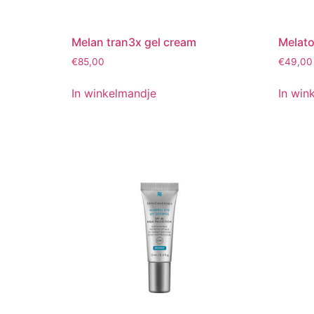
Melan tran3x gel cream
Melat
€
85,00
€
49,00
In winkelmandje
In win