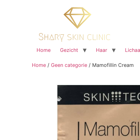
Ga
naar
de
inhoud
Home
Gezicht
Haar
Licha
Home
/
Geen categorie
/ Mamofillin Cream