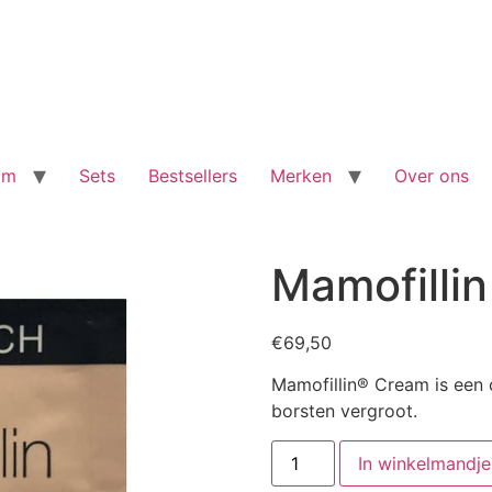
am
Sets
Bestsellers
Merken
Over ons
Mamofilli
€
69,50
Mamofillin® Cream is een
borsten vergroot.
Mamofillin
In winkelmandje
Cream
aantal