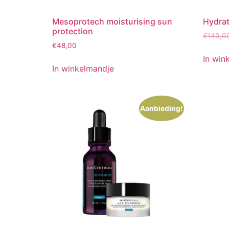
Mesoprotech moisturising sun
Hydrat
protection
€
149,0
€
48,00
In win
In winkelmandje
Aanbieding!