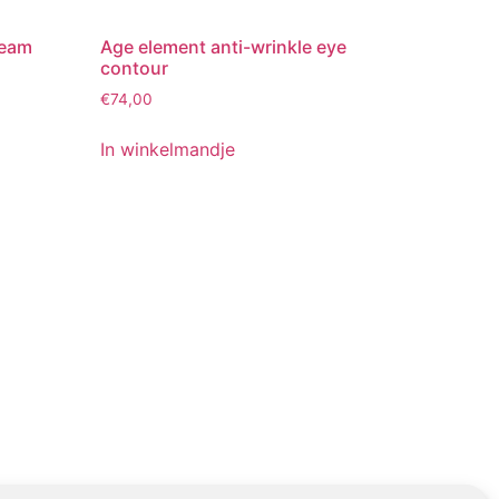
ream
Age element anti-wrinkle eye
contour
€
74,00
In winkelmandje