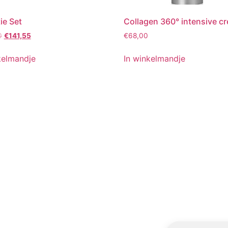
ie Set
Collagen 360° intensive c
Oorspronkelijke
Huidige
0
€
141,55
€
68,00
prijs
prijs
was:
is:
kelmandje
In winkelmandje
€149,00.
€141,55.