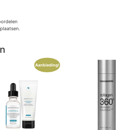
oordelen
plaatsen.
en
Aanbieding!