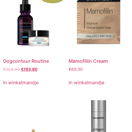
Oogcontour Routine
Mamofillin Cream
Oorspronkelijke
Huidige
€
204,00
€
193,80
€
69,50
prijs
prijs
was:
is:
In winkelmandje
In winkelmandje
€204,00.
€193,80.