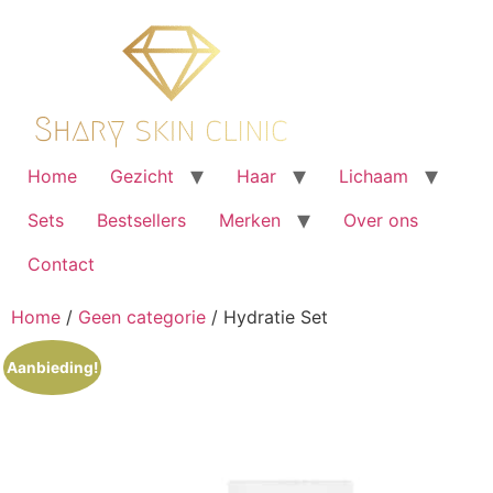
Ga
naar
de
inhoud
Home
Gezicht
Haar
Lichaam
Sets
Bestsellers
Merken
Over ons
Contact
Home
/
Geen categorie
/ Hydratie Set
Aanbieding!