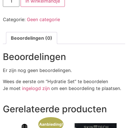
was:
is:
In winkelmandje
Set
aantal
€149,00.
€141,55.
Categorie:
Geen categorie
Beoordelingen (0)
Beoordelingen
Er zijn nog geen beoordelingen.
Wees de eerste om “Hydratie Set” te beoordelen
Je moet
ingelogd zijn
om een beoordeling te plaatsen.
Gerelateerde producten
Aanbieding!