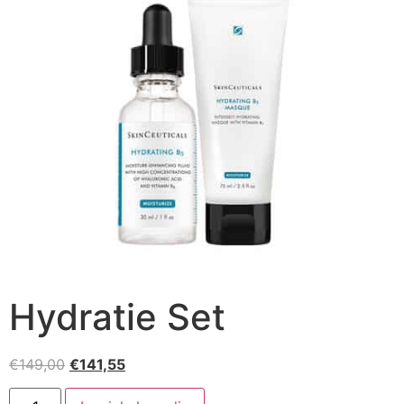
Hydratie Set
Oorspronkelijke
Huidige
€
149,00
€
141,55
prijs
prijs
Hydratie