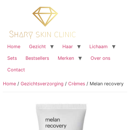
Ga
naar
de
inhoud
Home
Gezicht
Haar
Lichaam
Sets
Bestsellers
Merken
Over ons
Contact
Home
/
Gezichtsverzorging
/
Crèmes
/ Melan recovery