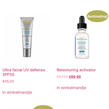
€177,00.
€159,99.
€114,00.
€102,00.
Aanbieding!
Ultra facial UV defense
Retexturing activator
SPF50
Oorspronkelijke
Huidige
€
97,00
€
89,99
€
45,00
prijs
prijs
was:
is:
In winkelmandje
€97,00.
€89,99.
In winkelmandje