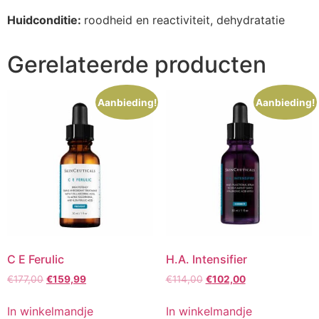
Huidconditie:
roodheid en reactiviteit,
dehydratatie
Gerelateerde producten
Aanbieding!
Aanbieding!
C E Ferulic
H.A. Intensifier
Oorspronkelijke
Huidige
Oorspronkelijke
Huidige
€
177,00
€
159,99
€
114,00
€
102,00
prijs
prijs
prijs
prijs
was:
is:
was:
is:
In winkelmandje
In winkelmandje