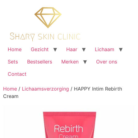
Ga
naar
de
inhoud
Home
Gezicht
Haar
Lichaam
Sets
Bestsellers
Merken
Over ons
Contact
Home
/
Lichaamsverzorging
/ HAPPY Intim Rebirth
Cream