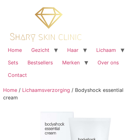
Ga
naar
de
inhoud
Home
Gezicht
Haar
Lichaam
Sets
Bestsellers
Merken
Over ons
Contact
Home
/
Lichaamsverzorging
/ Bodyshock essential
cream