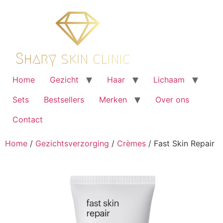
Ga
naar
de
inhoud
Home
Gezicht
Haar
Lichaam
Sets
Bestsellers
Merken
Over ons
Contact
Home
/
Gezichtsverzorging
/
Crèmes
/ Fast Skin Repair