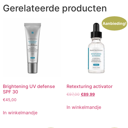
Gerelateerde producten
Aanbieding!
Brightening UV defense
Retexturing activator
SPF 30
Oorspronkelijke
Huidige
€
97,00
€
89,99
€
45,00
prijs
prijs
was:
is:
In winkelmandje
€97,00.
€89,99.
In winkelmandje