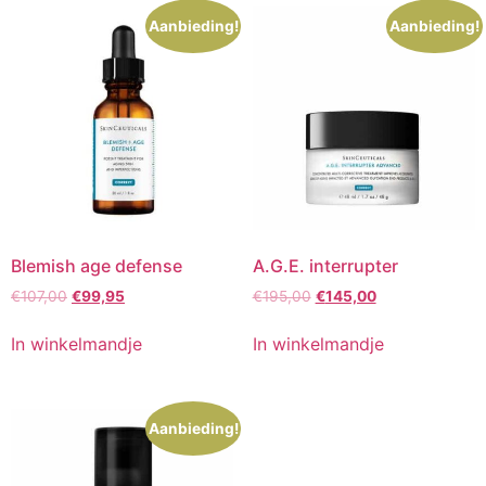
Aanbieding!
Aanbieding!
Blemish age defense
A.G.E. interrupter
Oorspronkelijke
Huidige
Oorspronkelijke
Huidige
€
107,00
€
99,95
€
195,00
€
145,00
prijs
prijs
prijs
prijs
was:
is:
was:
is:
In winkelmandje
In winkelmandje
€107,00.
€99,95.
€195,00.
€145,00.
Aanbieding!