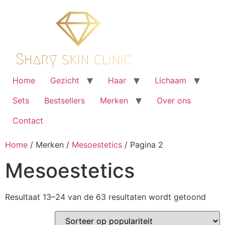
Ga
naar
de
inhoud
Home
Gezicht
Haar
Lichaam
Sets
Bestsellers
Merken
Over ons
Contact
Home
/ Merken /
Mesoestetics
/ Pagina 2
Mesoestetics
Geso
Resultaat 13–24 van de 63 resultaten wordt getoond
op
popul