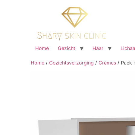
Ga
naar
de
inhoud
Home
Gezicht
Haar
Licha
Home
/
Gezichtsverzorging
/
Crèmes
/ Pack m