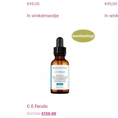
€
45,00
€
45,00
In winkelmandje
In win
Aanbieding!
C E Ferulic
Oorspronkelijke
Huidige
€
177,00
€
159,99