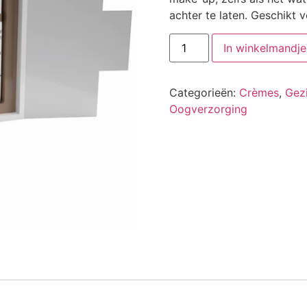
achter te laten. Geschikt 
Pack
In winkelmandje
micellar
+
bri
eye
Categorieën:
Crèmes
,
Gez
+
bri
Oogverzorging
cream
aantal