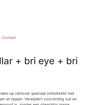
Contact
lar + bri eye + bri
e make-up remover speciaal ontwikkeld met
en en lippen. Verwijdert voorzichtig vuil en
erproof is, zonder een olieachtig laagje