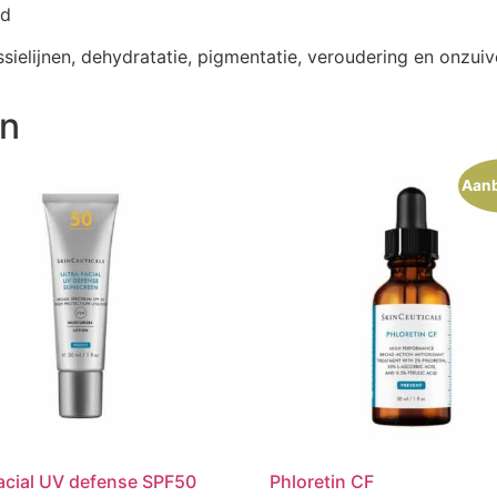
id
sielijnen, dehydratatie, pigmentatie, veroudering en onzui
en
Aanb
facial UV defense SPF50
Phloretin CF