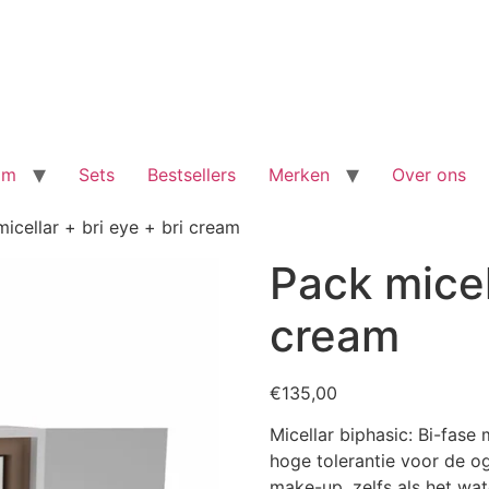
am
Sets
Bestsellers
Merken
Over ons
icellar + bri eye + bri cream
Pack micel
cream
€
135,00
Micellar biphasic: Bi-fas
hoge tolerantie voor de og
make-up, zelfs als het wat