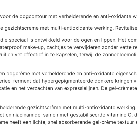
voor de oogcontour met verhelderende en anti-oxidante w
 gezichtscrème met multi-antioxidante werking. Revitalise
die speciaal is ontwikkeld voor de ogen en lippen. Het com
aterproof make-up, zachtjes te verwijderen zonder vette re
il en vet effectief in te kapselen, terwijl de zonnebloemoli
een oogcrème met verhelderende en anti-oxidante eigensch
erieel ferment dat hypergepigmenteerde donkere kringen ve
tatie en het verzachten van expressielijnen. De gel-crème
elderende gezichtscrème met multi-antioxidante werking. He
ct en niacinamide, samen met gestabiliseerde vitamine C, 
ème heeft een lichte, snel absorberende gel-crème textuur 