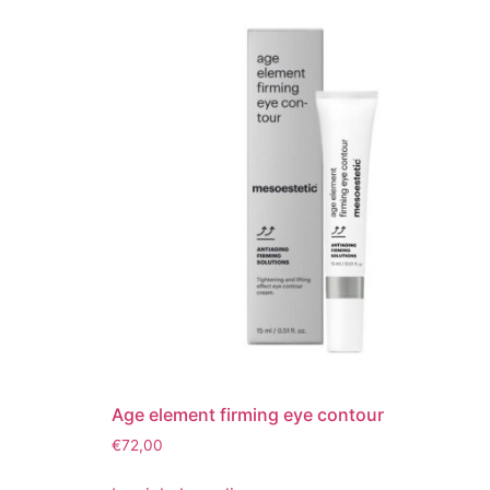
variaties.
Deze
optie
kan
gekozen
worden
op
de
productpagina
Age element firming eye contour
€
72,00