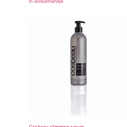
In winkelmandje
Cosbeau slimming serum