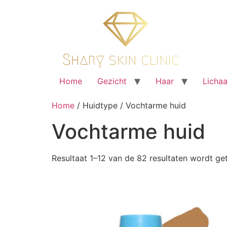
Ga
naar
de
inhoud
Home
Gezicht
Haar
Licha
Home
/ Huidtype / Vochtarme huid
Vochtarme huid
Resultaat 1–12 van de 82 resultaten wordt g