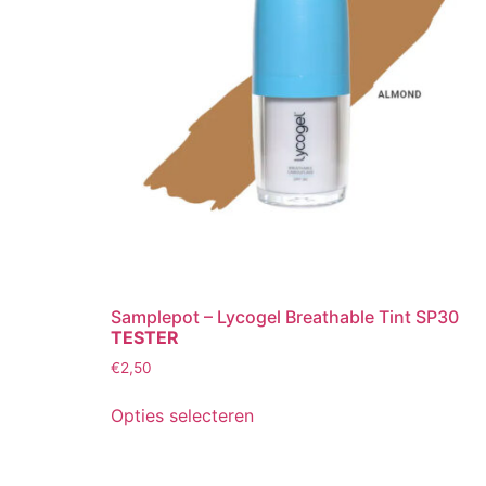
Samplepot – Lycogel Breathable Tint SP30
TESTER
€
2,50
Dit
Opties selecteren
product
heeft
meerdere