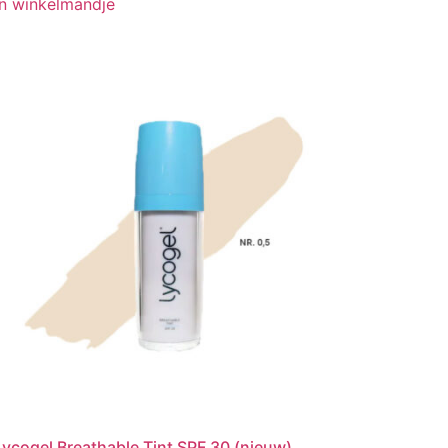
In winkelmandje
Lycogel Breathable Tint SPF 30 (nieuw)