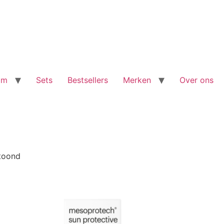
am
Sets
Bestsellers
Merken
Over ons
Gesorteerd
etoond
op
populariteit