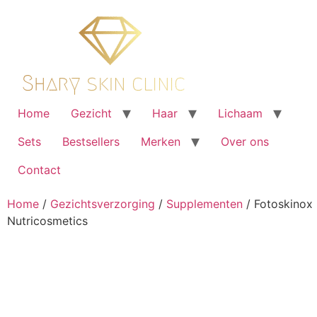
Ga
naar
de
inhoud
Home
Gezicht
Haar
Lichaam
Sets
Bestsellers
Merken
Over ons
Contact
Home
/
Gezichtsverzorging
/
Supplementen
/ Fotoskinox
Nutricosmetics