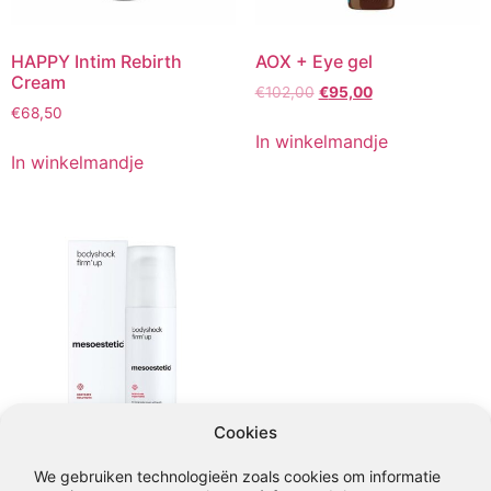
HAPPY Intim Rebirth
AOX + Eye gel
Cream
Oorspronkelijke
Huidige
€
102,00
€
95,00
€
68,50
prijs
prijs
was:
is:
In winkelmandje
€102,00.
€95,00.
In winkelmandje
Cookies
We gebruiken technologieën zoals cookies om informatie
Bodyshock firm’up