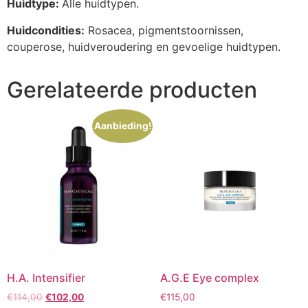
Huidtype:
Alle huidtypen.
Huidcondities:
Rosacea, pigmentstoornissen,
couperose, huidveroudering en gevoelige huidtypen.
Gerelateerde producten
Aanbieding!
H.A. Intensifier
A.G.E Eye complex
Oorspronkelijke
Huidige
€
114,00
€
102,00
€
115,00