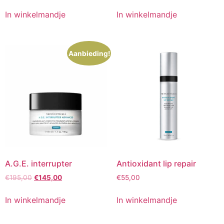
prijs
prijs
was:
is:
In winkelmandje
In winkelmandje
€114,00.
€102,00.
Aanbieding!
A.G.E. interrupter
Antioxidant lip repair
Oorspronkelijke
Huidige
€
195,00
€
145,00
€
55,00
prijs
prijs
was:
is:
In winkelmandje
In winkelmandje
€195,00.
€145,00.