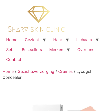
Ga
naar
de
inhoud
Home
Gezicht
Haar
Lichaam
Sets
Bestsellers
Merken
Over ons
Contact
Home
/
Gezichtsverzorging
/
Crèmes
/ Lycogel
Concealer