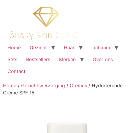
Ga
naar
de
inhoud
Home
Gezicht
Haar
Lichaam
Sets
Bestsellers
Merken
Over ons
Contact
Home
/
Gezichtsverzorging
/
Crèmes
/ Hydraterende
Crème SPF 15