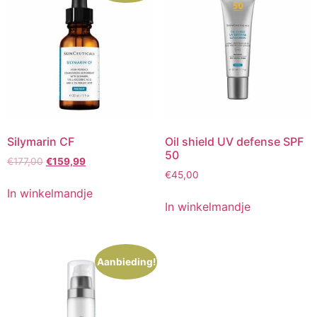
Silymarin CF
Oil shield UV defense SPF
50
Oorspronkelijke
Huidige
€
177,00
€
159,99
prijs
prijs
€
45,00
was:
is:
In winkelmandje
€177,00.
€159,99.
In winkelmandje
Aanbieding!