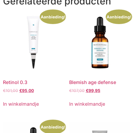
Gerelateerde producten
Aanbieding!
Aanbieding!
Retinol 0.3
Blemish age defense
Oorspronkelijke
Huidige
Oorspronkelijke
Huidige
€
101,00
€
95,00
€
107,00
€
99,95
prijs
prijs
prijs
prijs
was:
is:
was:
is:
In winkelmandje
In winkelmandje
€101,00.
€95,00.
€107,00.
€99,95.
Aanbieding!