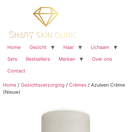
Ga
naar
de
inhoud
Home
Gezicht
Haar
Lichaam
Sets
Bestsellers
Merken
Over ons
Contact
Home
/
Gezichtsverzorging
/
Crèmes
/ Azuleen Crème
(Nieuw)