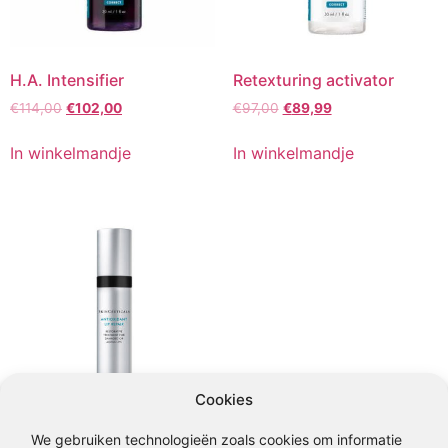
H.A. Intensifier
Retexturing activator
Oorspronkelijke
Huidige
Oorspronkelijke
Huidige
€
114,00
€
102,00
€
97,00
€
89,99
prijs
prijs
prijs
prijs
was:
is:
was:
is:
In winkelmandje
In winkelmandje
€114,00.
€102,00.
€97,00.
€89,99.
Cookies
We gebruiken technologieën zoals cookies om informatie