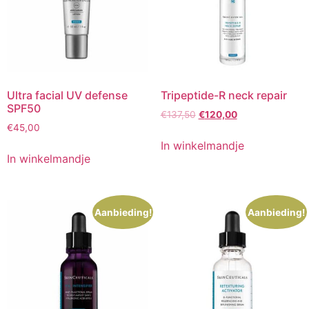
Ultra facial UV defense
Tripeptide-R neck repair
SPF50
Oorspronkelijke
Huidige
€
137,50
€
120,00
€
45,00
prijs
prijs
was:
is:
In winkelmandje
€137,50.
€120,00.
In winkelmandje
Aanbieding!
Aanbieding!