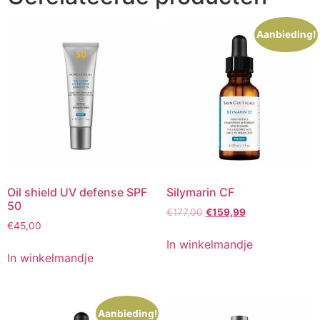
Aanbieding!
Oil shield UV defense SPF
Silymarin CF
50
Oorspronkelijke
Huidige
€
177,00
€
159,99
€
45,00
prijs
prijs
was:
is:
In winkelmandje
€177,00.
€159,99.
In winkelmandje
Aanbieding!