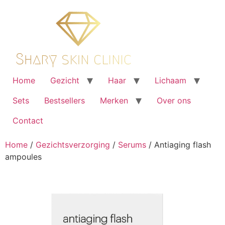
Ga
naar
de
inhoud
Home
Gezicht
Haar
Lichaam
Sets
Bestsellers
Merken
Over ons
Contact
Home
/
Gezichtsverzorging
/
Serums
/ Antiaging flash
ampoules