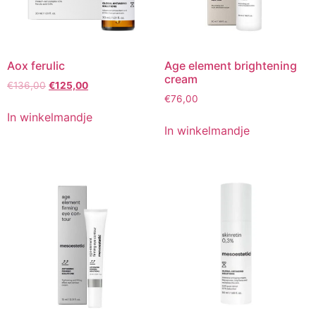
Aox ferulic
Age element brightening
cream
Oorspronkelijke
Huidige
€
136,00
€
125,00
prijs
prijs
€
76,00
was:
is:
In winkelmandje
€136,00.
€125,00.
In winkelmandje