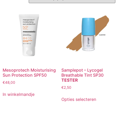
Mesoprotech Moisturising
Samplepot – Lycogel
Sun Protection SPF50
Breathable Tint SP30
TESTER
€
48,00
€
2,50
In winkelmandje
Dit
Opties selecteren
product
heeft
meerdere