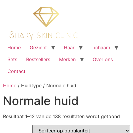
Ga
naar
de
inhoud
Home
Gezicht
Haar
Lichaam
Sets
Bestsellers
Merken
Over ons
Contact
Home
/ Huidtype / Normale huid
Normale huid
Gesor
Resultaat 1–12 van de 138 resultaten wordt getoond
op
popula