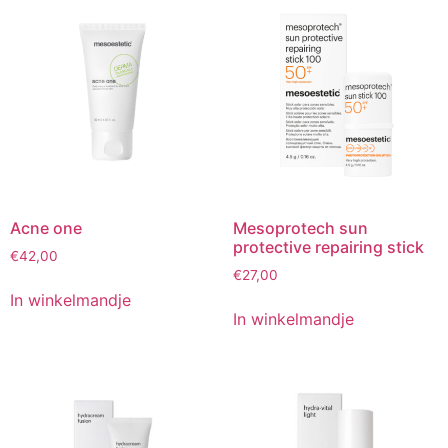
variaties.
Deze
optie
kan
gekozen
worden
op
de
productpa
Acne one
Mesoprotech sun
protective repairing stick
€
42,00
€
27,00
In winkelmandje
In winkelmandje