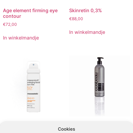
Age element firming eye
Skinretin 0,3%
contour
€
88,00
€
72,00
In winkelmandje
In winkelmandje
Anti-Aging Facial Sun Mist
Cosbeau slimming serum
Cookies
SPF50