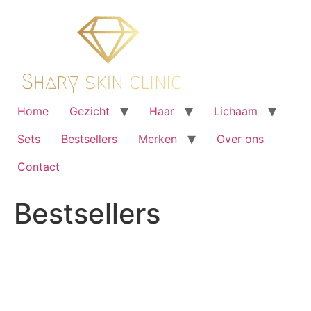
Ga
naar
de
inhoud
Home
Gezicht
Haar
Lichaam
Sets
Bestsellers
Merken
Over ons
Contact
Bestsellers